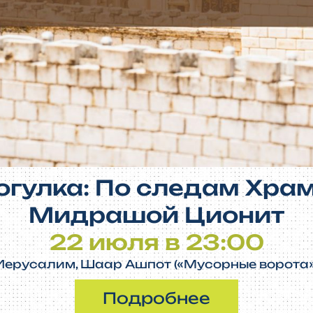
огулка: По следам Храм
Мидрашой Ционит
22 июля в 23:00
Иерусалим, Шаар Ашпот («Мусорные ворота»
Подробнее