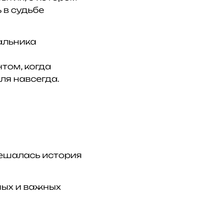
 в судьбе
чальника
том, когда
ля навсегда.
решалась история
ных и важных