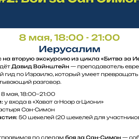
8 мая, 18:00 - 21:00
Иерусалим
 на вторую экскурсию из цикла «Битва за И
едёт
Давид Вайнштейн
— преподаватель евре
 гид по Израилю, который умеет превращать 
атывающий разговор.
 8 мая, 18:00–21:00
:
у входа в «Хават а-Ноар а-Циони»
астыря Сан-Симон
астия:
50 шекелей (20 шекелей для участник
отправимся по следам
боя за Сан-Симон
— соб