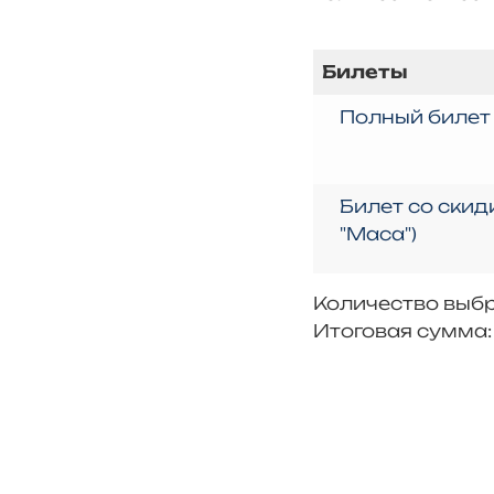
Билеты
Полный билет
Билет со скид
"Маса")
Количество выб
Итоговая сумма
0
Количество
выбранных
билетов.
Your
total
is
0 ₪