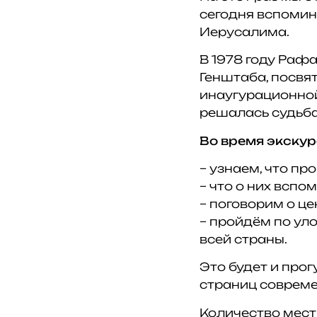
сегодня вспомин
Иерусалима.
В 1978 году Раф
Генштаба, посвя
инаугурационной
решалась судьба
Во время экскур
– узнаем, что п
– что о них вспо
– поговорим о це
– пройдём по ул
всей страны.
Это будет и про
страниц совреме
Количество мест