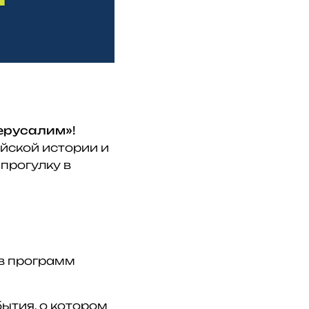
ерусалим»!
йской истории и
прогулку в
ов программ
ытия, о котором