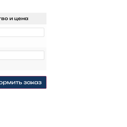
во и цена
рмить заказ