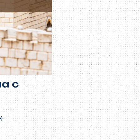
а с
)