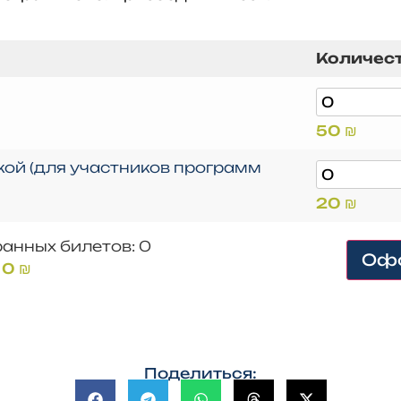
Количест
50
₪
кой (для участников программ
20
₪
ранных билетов
:
0
Офо
:
0 ₪
Поделиться: