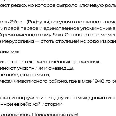
ают редко, но которое сыграло ключевую роль
аэль Эйтан (Рафуль), вступая в должность на
тил своё первое и единственное упоминание в
 речи именно этому бою. Он назвал его момен
 Иерусалима — стать столицей народа Израи
сии мы:
роизошло в тех ожесточённых сражениях,
минают участники и очевидцы,
не победы и памяти,
очкам живописного района, где в мае 1948-го 
гулка, и погружение в одну из самых драматич
нной еврейской истории.
 ограничено. Присоединяйтесь!